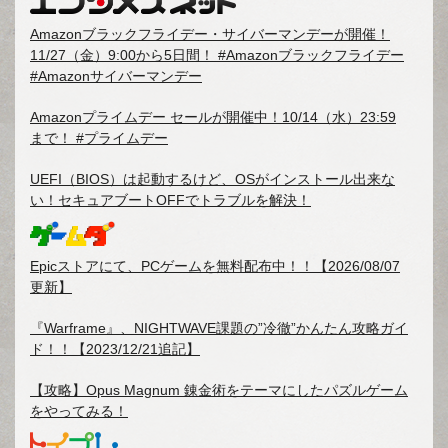
Amazonブラックフライデー・サイバーマンデーが開催！
11/27（金）9:00から5日間！ #Amazonブラックフライデー
#Amazonサイバーマンデー
Amazonプライムデー セールが開催中！10/14（水）23:59
まで！ #プライムデー
UEFI（BIOS）は起動するけど、OSがインストール出来な
い！セキュアブートOFFでトラブルを解決！
Epicストアにて、PCゲームを無料配布中！！【2026/08/07
更新】
『Warframe』、NIGHTWAVE課題の”冷徹”かんたん攻略ガイ
ド！！【2023/12/21追記】
【攻略】Opus Magnum 錬金術をテーマにしたパズルゲーム
をやってみる！