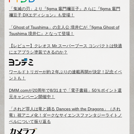
「鬼滅の刃」より『figma 竈門禰豆子』さらに『figma 竈門
禰豆子 DXエディション』も登場！
「Ghost of Tsushima」の主人公 境井仁が『figma Ghost of
Tsushima 境井仁』となって登場！
【レビュー】クレオス Mr.スーパーブース コンパクトは快適
にエアブラシ塗装できるのか？
ワールドトリガーが約２年ぶりの連載再開が決定！記念イベ
ントも！
DMM.comが20周年で8/31まで「電子書籍」50％ポイント還
元キャンペーン開催中！
「されど罪人は竜と踊る Dances with the Dragons」（され
竜）祝アニメ化！ダークなサイエンスファンタジーライトノ
ベルについて振り返る