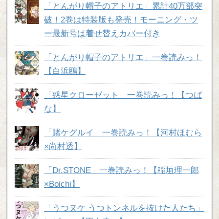
「とんがり帽子のアトリエ」累計40万部突
破！2巻は特装版も発売！モーニング・ツ
ー最新号は着せ替えカバー付き
「とんがり帽子のアトリエ」一巻読みっ！
【白浜鴎】
「惑星クローゼット」一巻読みっ！【つば
な】
「賭ケグルイ」一巻読みっ！【河村ほむら
×尚村透】
「Dr.STONE」一巻読みっ！【稲垣理一郎
×Boichi】
「うつヌケ うつトンネルを抜けた人たち」