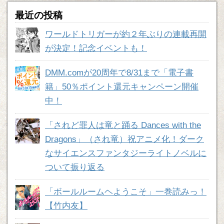
最近の投稿
ワールドトリガーが約２年ぶりの連載再開
が決定！記念イベントも！
DMM.comが20周年で8/31まで「電子書
籍」50％ポイント還元キャンペーン開催
中！
「されど罪人は竜と踊る Dances with the
Dragons」（され竜）祝アニメ化！ダーク
なサイエンスファンタジーライトノベルに
ついて振り返る
「ボールルームヘようこそ」一巻読みっ！
【竹内友】