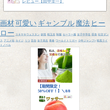
レビュー【田中圭一】
画材
可愛い
ギャンブル
魔法
ヒー
ロー
スキヤキウェスタン
妖怪
桜玉吉
制服
セーラー服
女子中学生
田舎
社交ダン
ス
アニメ化
カイジ
うつ
百合
女子高生
青春
ワールドトリガー
少年ジャンプ+
暗黒ライ
トノベル