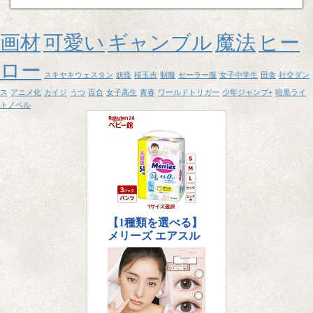
画材
可愛い
ギャンブル
魔法
ヒー
ロー
スキヤキウェスタン
妖怪
桜玉吉
制服
セーラー服
女子中学生
田舎
社交ダン
ス
アニメ化
カイジ
うつ
百合
女子高生
青春
ワールドトリガー
少年ジャンプ+
暗黒ライ
トノベル