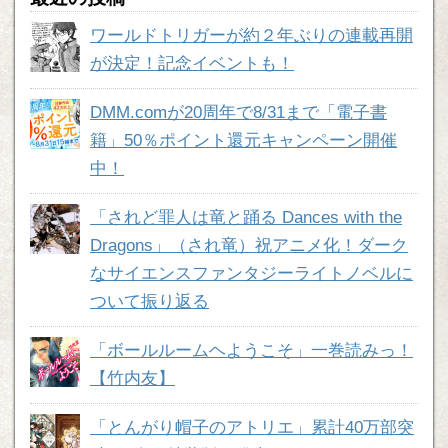
ワールドトリガーが約２年ぶりの連載再開
が決定！記念イベントも！
DMM.comが20周年で8/31まで「電子書
籍」50％ポイント還元キャンペーン開催
中！
「されど罪人は竜と踊る Dances with the
Dragons」（され竜）祝アニメ化！ダーク
なサイエンスファンタジーライトノベルに
ついて振り返る
「ボールルームヘようこそ」一巻読みっ！
【竹内友】
「とんがり帽子のアトリエ」累計40万部突