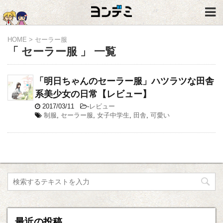
HOME
>
セーラー服
「 セーラー服 」 一覧
「明日ちゃんのセーラー服」ハツラツな田舎
系美少女の日常【レビュー】
2017/03/11
-
レビュー
制服
,
セーラー服
,
女子中学生
,
田舎
,
可愛い
最近の投稿