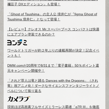
禰豆子 DXエディション』も登場！
「Ghost of Tsushima」の主人公 境井仁が『figma Ghost of
Tsushima 境井仁』となって登場！
【レビュー】クレオス Mr.スーパーブース コンパクトは快適
にエアブラシ塗装できるのか？
ワールドトリガーが約２年ぶりの連載再開が決定！記念イベ
ントも！
DMM.comが20周年で8/31まで「電子書籍」50％ポイント還
元キャンペーン開催中！
「されど罪人は竜と踊る Dances with the Dragons」（され
竜）祝アニメ化！ダークなサイエンスファンタジーライトノ
ベルについて振り返る
現状ほぼ高画素フルサイズミラーレス覇者「α7R III」を徹底