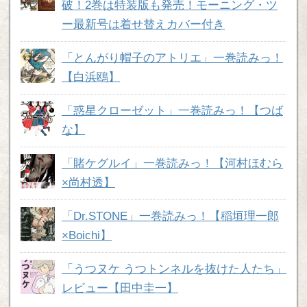
破！2巻は特装版も発売！モーニング・ツ
ー最新号は着せ替えカバー付き
「とんがり帽子のアトリエ」一巻読みっ！
【白浜鴎】
「惑星クローゼット」一巻読みっ！【つば
な】
「賭ケグルイ」一巻読みっ！【河村ほむら
×尚村透】
「Dr.STONE」一巻読みっ！【稲垣理一郎
×Boichi】
「うつヌケ うつトンネルを抜けた人たち」
レビュー【田中圭一】