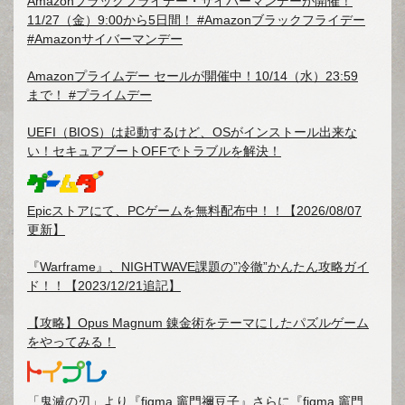
Amazonブラックフライデー・サイバーマンデーが開催！
11/27（金）9:00から5日間！ #Amazonブラックフライデー
#Amazonサイバーマンデー
Amazonプライムデー セールが開催中！10/14（水）23:59
まで！ #プライムデー
UEFI（BIOS）は起動するけど、OSがインストール出来な
い！セキュアブートOFFでトラブルを解決！
Epicストアにて、PCゲームを無料配布中！！【2026/08/07
更新】
『Warframe』、NIGHTWAVE課題の”冷徹”かんたん攻略ガイ
ド！！【2023/12/21追記】
【攻略】Opus Magnum 錬金術をテーマにしたパズルゲーム
をやってみる！
「鬼滅の刃」より『figma 竈門禰豆子』さらに『figma 竈門