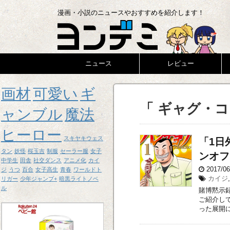
漫画・小説のニュースやおすすめを紹介します！
ニュース
レビュー
画材
可愛い
ギ
「 ギャグ・コ
ャンブル
魔法
ヒーロー
スキヤキウェス
「1日
タン
妖怪
桜玉吉
制服
セーラー服
女子
ンオフ
中学生
田舎
社交ダンス
アニメ化
カイ
2017/0
ジ
うつ
百合
女子高生
青春
ワールドト
カイジ
リガー
少年ジャンプ+
暗黒ライトノベ
ル
賭博黙示
ご紹介し
った展開