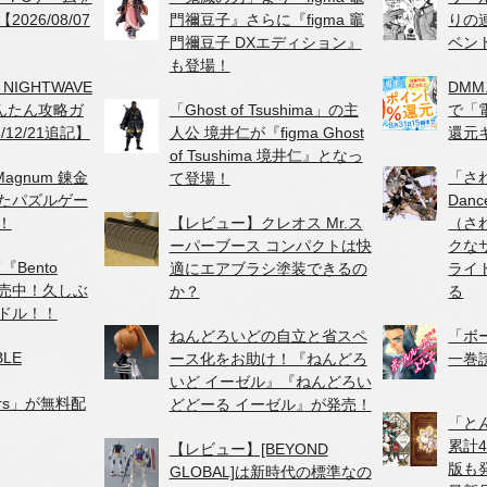
026/08/07
門禰豆子』さらに『figma 竈
りの
門禰豆子 DXエディション』
ベン
も登場！
、NIGHTWAVE
DMM
かんたん攻略ガ
「Ghost of Tsushima」の主
で「
/12/21追記】
人公 境井仁が『figma Ghost
還元
of Tsushima 境井仁』となっ
agnum 錬金
「さ
て登場！
たパズルゲー
Danc
！
【レビュー】クレオス Mr.ス
（さ
ーパーブース コンパクトは快
クな
『Bento
適にエアブラシ塗装できるの
ライ
が販売中！久しぶ
か？
る
ドル！！
ねんどろいどの自立と省スペ
「ボ
BLE
ース化をお助け！『ねんどろ
一巻
いど イーゼル』『ねんどろい
hers」が無料配
どどーる イーゼル』が発売！
「と
累計
【レビュー】[BEYOND
版も
GLOBAL]は新時代の標準なの