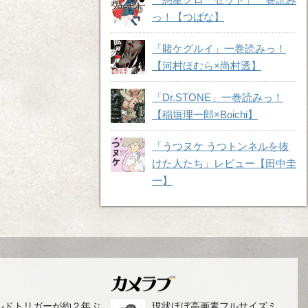
っ！【つばな】
「賭ケグルイ」一巻読みっ！
【河村ほむら×尚村透】
「Dr.STONE」一巻読みっ！
【稲垣理一郎×Boichi】
「うつヌケ うつトンネルを抜
けた人たち」レビュー【田中圭
一】
ルドトリガーが約２年ぶ
現状ほぼ高画素フルサイズミ