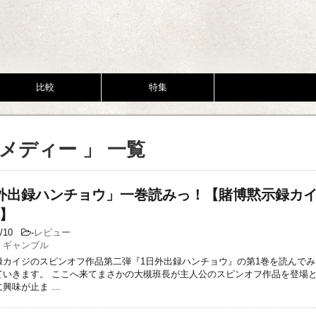
比較
特集
メディー 」 一覧
外出録ハンチョウ」一巻読みっ！【賭博黙示録カイ
】
6/10
-
レビュー
,
ギャンブル
録カイジのスピンオフ作品第二弾『1日外出録ハンチョウ』の第1巻を読んで
ていきます。 ここへ来てまさかの大槻班長が主人公のスピンオフ作品を登場
に興味が止ま …