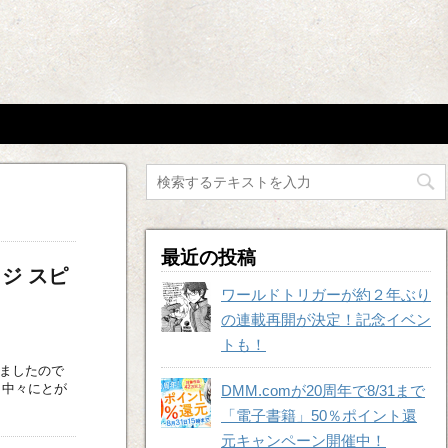
最近の投稿
ジ スピ
ワールドトリガーが約２年ぶり
の連載再開が決定！記念イベン
トも！
みましたので
と中々にとが
DMM.comが20周年で8/31まで
「電子書籍」50％ポイント還
元キャンペーン開催中！