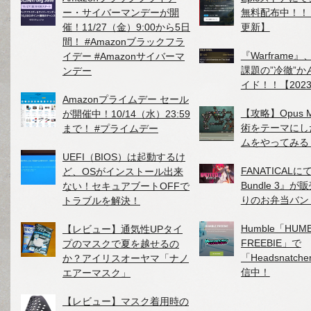
ー・サイバーマンデーが開
無料配布中！！【2
催！11/27（金）9:00から5日
更新】
間！ #Amazonブラックフラ
『Warframe』
イデー #Amazonサイバーマ
課題の”冷徹”
ンデー
イド！！【2023
Amazonプライムデー セール
【攻略】Opus M
が開催中！10/14（水）23:59
術をテーマにし
まで！ #プライムデー
ムをやってみる
UEFI（BIOS）は起動するけ
FANATICALにて
ど、OSがインストール出来
Bundle 3』
ない！セキュアブートOFFで
りのお弁当バン
トラブルを解決！
Humble「HUM
【レビュー】通気性UPタイ
FREEBIE」で
プのマスクで夏を越せるの
「Headsnatc
か？アイリスオーヤマ「ナノ
信中！
エアーマスク」
【レビュー】マスク着用時の