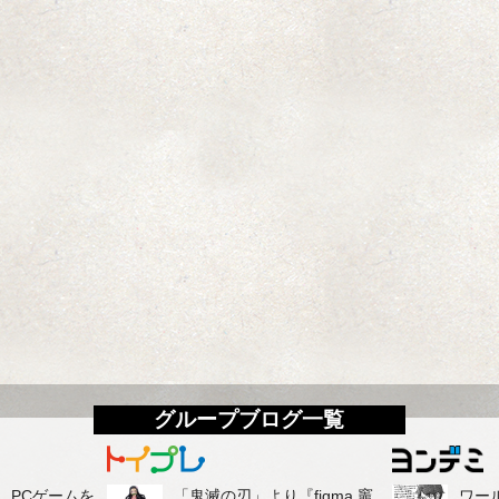
グループブログ一覧
て、PCゲームを
「鬼滅の刃」より『figma 竈
ワー