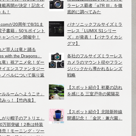
連載再開が決定！記念イ
ラーレス覇者「α7R III」を徹
トも！
底的に調べてみた
.comが20周年で8/31ま
パナソニックフルサイズミラ
電子書籍」50％ポイント
ーレス「LUMIX S1シリー
キャンペーン開催中！
ズ」が発表！【パナライカシ
グマ】
れど罪人は竜と踊る
es with the Dragons」
各社のフルサイズミラーレス
れ竜）祝アニメ化！ダー
カメラのマウント径やフラン
サイエンスファンタジー
ジバックから導かれるレンズ
トノベルについて振り返
戦略
【スポット紹介】初夏の訪れ
ールルームヘようこそ」
を感じる 三室戸寺の紫陽花
読みっ！【竹内友】
【スポット紹介】北陸新幹線
んがり帽子のアトリエ」
開通記念！「金沢・兼六園」
40万部突破！2巻は特装
発売！モーニング・ツー