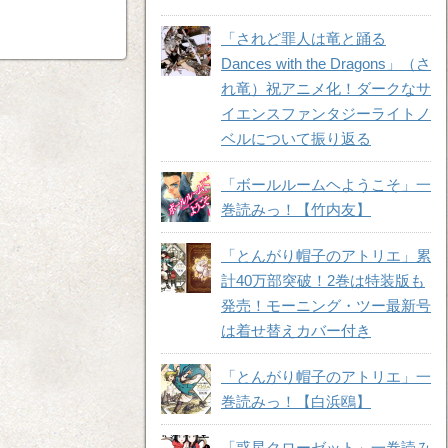
「されど罪人は竜と踊る
Dances with the Dragons」（さ
れ竜）祝アニメ化！ダークなサ
イエンスファンタジーライトノ
ベルについて振り返る
「ボールルームヘようこそ」一
巻読みっ！【竹内友】
「とんがり帽子のアトリエ」累
計40万部突破！2巻は特装版も
発売！モーニング・ツー最新号
は着せ替えカバー付き
「とんがり帽子のアトリエ」一
巻読みっ！【白浜鴎】
「惑星クローゼット」一巻読み