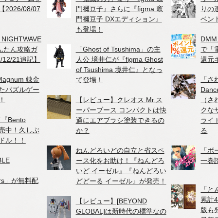
026/08/07
門禰豆子』さらに『figma 竈
りの
門禰豆子 DXエディション』
ベン
も登場！
、NIGHTWAVE
DMM
かんたん攻略ガ
「Ghost of Tsushima」の主
で「
/12/21追記】
人公 境井仁が『figma Ghost
還元
of Tsushima 境井仁』となっ
agnum 錬金
「さ
て登場！
たパズルゲー
Danc
！
【レビュー】クレオス Mr.ス
（さ
ーパーブース コンパクトは快
クな
『Bento
適にエアブラシ塗装できるの
ライ
が販売中！久しぶ
か？
る
ドル！！
ねんどろいどの自立と省スペ
「ボ
BLE
ース化をお助け！『ねんどろ
一巻
いど イーゼル』『ねんどろい
hers」が無料配
どどーる イーゼル』が発売！
「と
累計
【レビュー】[BEYOND
版も
GLOBAL]は新時代の標準なの