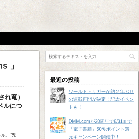
ns 」
最近の投稿
ワールドトリガーが約２年ぶり
」（され竜）
の連載再開が決定！記念イベン
ベルにつ
トも！
DMM.comが20周年で8/31まで
「電子書籍」50％ポイント還
ベル。 ”咒
元キャンペーン開催中！