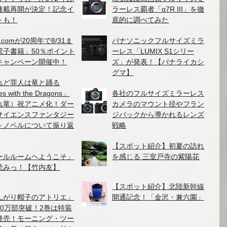
連載再開が決定！記念イ
ラーレス覇者「α7R III」を徹
トも！
底的に調べてみた
.comが20周年で8/31ま
パナソニックフルサイズミラ
電子書籍」50％ポイント
ーレス「LUMIX S1シリー
キャンペーン開催中！
ズ」が発表！【パナライカシ
グマ】
れど罪人は竜と踊る
es with the Dragons」
各社のフルサイズミラーレス
れ竜）祝アニメ化！ダー
カメラのマウント径やフラン
サイエンスファンタジー
ジバックから導かれるレンズ
トノベルについて振り返
戦略
【スポット紹介】初夏の訪れ
ールルームヘようこそ」
を感じる 三室戸寺の紫陽花
読みっ！【竹内友】
【スポット紹介】北陸新幹線
んがり帽子のアトリエ」
開通記念！「金沢・兼六園」
40万部突破！2巻は特装
発売！モーニング・ツー