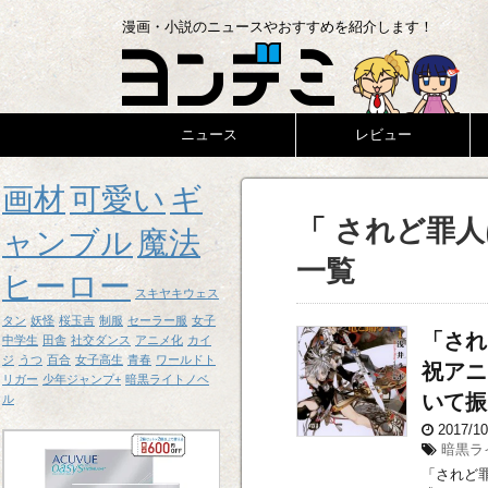
漫画・小説のニュースやおすすめを紹介します！
ニュース
レビュー
画材
可愛い
ギ
「 されど罪人は竜
ャンブル
魔法
一覧
ヒーロー
スキヤキウェス
タン
妖怪
桜玉吉
制服
セーラー服
女子
「されど
中学生
田舎
社交ダンス
アニメ化
カイ
ジ
うつ
百合
女子高生
青春
ワールドト
祝アニ
リガー
少年ジャンプ+
暗黒ライトノベ
いて振
ル
2017/1
暗黒ラ
「されど罪人