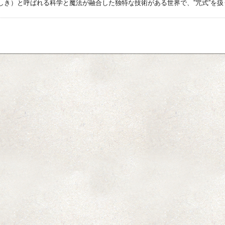
しき）と呼ばれる科学と魔法が融合した独特な技術がある世界で、”咒式”を扱う