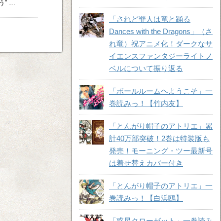
” …
「されど罪人は竜と踊る
Dances with the Dragons」（さ
れ竜）祝アニメ化！ダークなサ
イエンスファンタジーライトノ
ベルについて振り返る
「ボールルームヘようこそ」一
巻読みっ！【竹内友】
「とんがり帽子のアトリエ」累
計40万部突破！2巻は特装版も
発売！モーニング・ツー最新号
は着せ替えカバー付き
「とんがり帽子のアトリエ」一
巻読みっ！【白浜鴎】
「惑星クローゼット」一巻読み