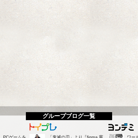
グループブログ一覧
て、PCゲームを
「鬼滅の刃」より『figma 竈
ワー