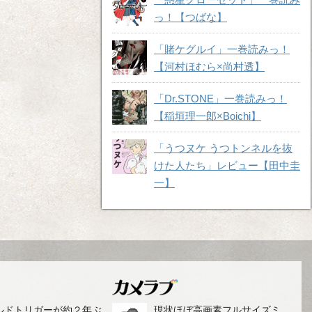
っ！【つばな】
「賭ケグルイ」一巻読みっ！
【河村ほむら×尚村透】
「Dr.STONE」一巻読みっ！
【稲垣理一郎×Boichi】
「うつヌケ うつトンネルを抜
けた人たち」レビュー【田中圭
一】
ルドトリガーが約２年ぶ
現状ほぼ高画素フルサイズミ