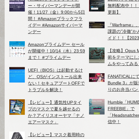
ー・サイバーマンデーが開
無料配布中！！【2
催！11/27（金）9:00から5日
更新】
間！ #Amazonブラックフラ
『Warframe』
イデー #Amazonサイバーマ
課題の”冷徹”
ンデー
イド！！【2023
Amazonプライムデー セール
【攻略】Opus M
が開催中！10/14（水）23:59
術をテーマにし
まで！ #プライムデー
ムをやってみる
UEFI（BIOS）は起動するけ
FANATICALにて
ど、OSがインストール出来
Bundle 3』
ない！セキュアブートOFFで
りのお弁当バン
トラブルを解決！
Humble「HUM
【レビュー】通気性UPタイ
FREEBIE」で
プのマスクで夏を越せるの
「Headsnatc
か？アイリスオーヤマ「ナノ
信中！
エアーマスク」
【レビュー】マスク着用時の